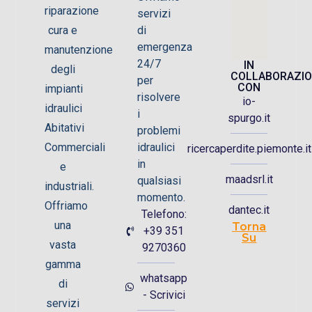
riparazione
servizi
di
cura e
emergenza
manutenzione
24/7
IN
degli
COLLABORAZI
per
CON
impianti
risolvere
io-
idraulici
i
spurgo.it
Abitativi
problemi
idraulici
Commerciali
ricercaperdite.piemonte.it
in
e
maadsrl.it
qualsiasi
industriali.
momento.
Offriamo
dantec.it
Telefono:
una
Torna
+39 351
Su
vasta
9270360
gamma
whatsapp
di
- Scrivici
servizi